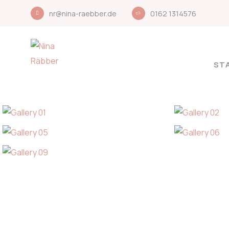
nr@nina-raebber.de
0162 1314576
ST