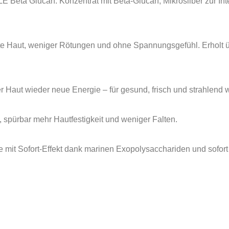
can: Konzentrat mit Beta-Glucan, Mikrosilber zur Intensiv
igte Haut, weniger Rötungen und ohne Spannungsgefühl. Erholt ü
r Haut wieder neue Energie – für gesund, frisch und strahlend 
, spürbar mehr Hautfestigkeit und weniger Falten.
le mit Sofort-Effekt dank marinen Exopolysacchariden und sofort L