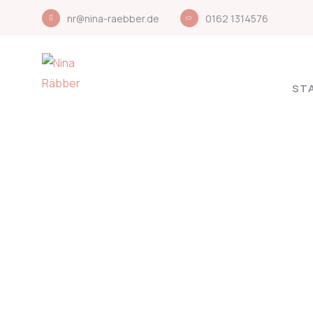
nr@nina-raebber.de
0162 1314576
ST