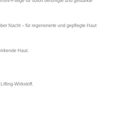
-Pflege für sofort beruhigte und gestärkte
ber Nacht – für regenerierte und gepflegte Haut
wirkende Haut.
ifting-Wirkstoff.