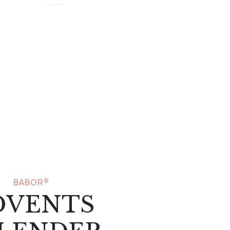
ER
BABOR®
DVENTS